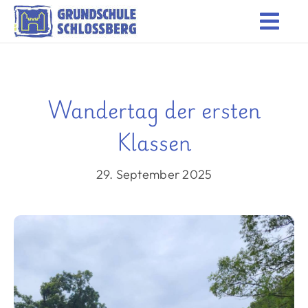
Zum
Togg
Inhalt
Start
springen
Navi
Schulleben
Wandertag der ersten
Unsere Schule
Klassen
Das Team
29. September 2025
Informationen